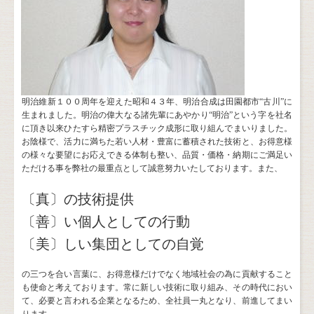
明治維新１００周年を迎えた昭和４３年、明治合成は田園都市“古川”に
生まれました。
明治の偉大なる諸先輩にあやかり“明治”という字を社名
に頂き
以来ひたすら
精密プラスチック成形に取り組んでまいりました。
お陰様で、活力に満ちた若い人材・豊富に蓄積された技術と、お得意様
の様々な要望にお応えできる体制も整い、品質・価格・納期にご満足い
ただける事を弊社の最重点として誠意努力いたしております。また、
〔真〕の技術提供
〔善〕い個人としての行動
〔美〕しい集団としての自覚
の三つを合い言葉に、お得意様だけでなく地域社会の為に貢献すること
も使命と考えております。常に新しい技術に取り組み、その時代におい
て、必要と言われる企業となるため、全社員一丸となり、前進してまい