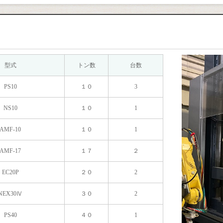
型式
トン数
台数
PS10
１０
3
NS10
１０
1
AMF-10
１０
1
AMF-17
１７
２
EC20P
２０
2
NEX30Ⅳ
３０
2
PS40
４０
1