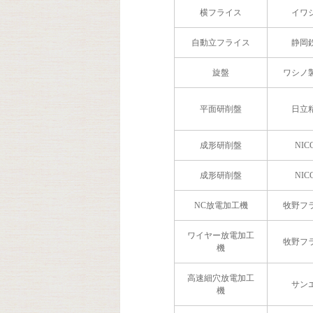
横フライス
イワ
自動立フライス
静岡
旋盤
ワシノ
平面研削盤
日立
成形研削盤
NIC
成形研削盤
NIC
NC放電加工機
牧野フ
ワイヤー放電加工
牧野フ
機
高速細穴放電加工
サン
機