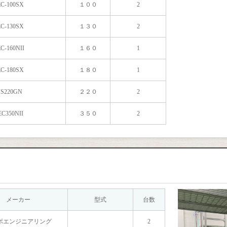
EC-100SX
１００
2
EC-130SX
１３０
2
C-160NII
１６０
1
EC-180SX
１８０
1
IS220GN
２２０
2
EC350NII
３５０
2
メーカー
型式
台数
ボエンジニアリング
2