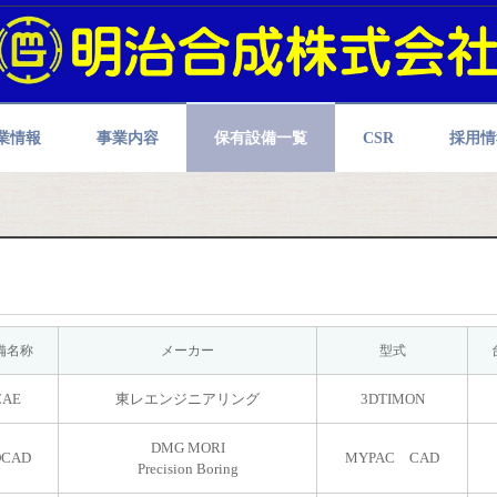
業情報
事業内容
保有設備一覧
CSR
採用情
備名称
メーカー
型式
CAE
東レエンジニアリング
3DTIMON
DMG MORI
DCAD
MYPAC CAD
Precision Boring