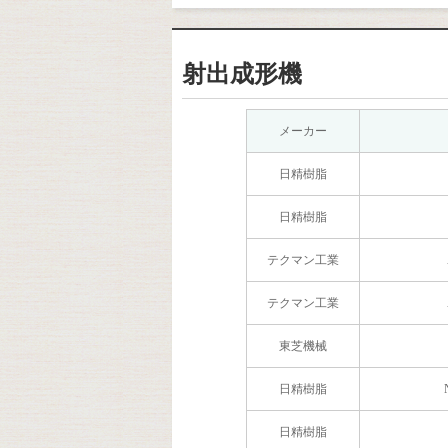
射出成形機
メーカー
日精樹脂
日精樹脂
テクマン工業
テクマン工業
東芝機械
日精樹脂
日精樹脂