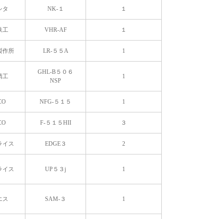
シタ
NK-１
１
鉄工
VHR-AF
１
製作所
LR-５５A
1
GHL-B５０６
精工
1
NSP
CO
NFG-５１５
1
CO
F-５１５HII
３
ライス
EDGE３
2
ライス
UP５３j
1
エス
SAM-３
1