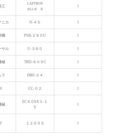
LAPTRON
商工
1
ALLⅢ R
クニカ
N-４５
1
精機
PSB-２８０U
1
ーサル
U-３６０
1
機械
TRD-６００C
1
ムラ
DRE-０４
1
M
CC-０２
1
EC５０SXⅡ-１
機械
1
Y
T
１２００Ｓ
1