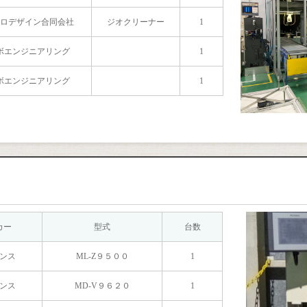
ロデザイン合同会社
ジオクリーナー
1
ボエンジニアリング
1
ボエンジニアリング
1
カー
型式
台数
ンス
ML-Z９５００
1
ンス
MD-V９６２０
1