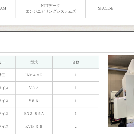
NTTデータ
CAM
SPACE-E
エンジニアリングシステムズ
カー
型式
台数
精工
U-M４８G
1
ライス
V３３
1
ライス
V５６i
１
ライス
BN２-８５A
1
ライス
KVJP-５５
2