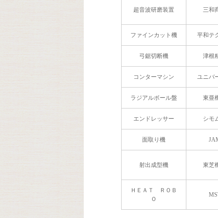
超音波研磨装置
三和
ファインカット機
平和テ
弓鋸切断機
津根
コンターマシン
ユニバ
ラジアルボール盤
東亜
エンドレッサー
シモ
面取り機
JA
射出成型機
東芝
ＨＥＡＴ ＲＯＢ
MS
Ｏ