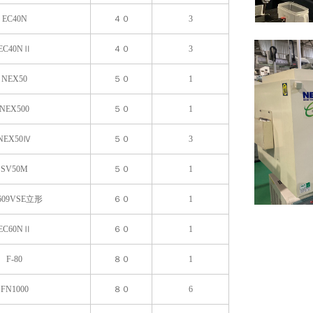
EC40N
４０
3
EC40NⅡ
４０
3
NEX50
５０
1
NEX500
５０
1
NEX50Ⅳ
５０
3
SV50M
５０
1
609VSE立形
６０
1
EC60NⅡ
６０
1
F-80
８０
1
FN1000
８０
6