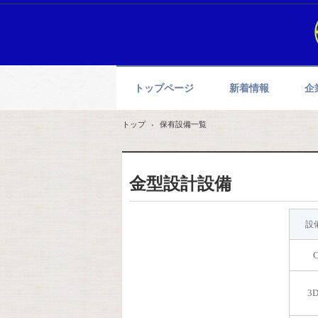
トップページ
新着情報
企
トップ
›
保有設備一覧
金型設計設備
設
3