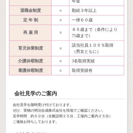
年金
退職金制度
○
勤続３年以上
定 年 制
○
一律６０歳
６５歳まで（条件により
再 雇 用
○
75歳まで）
該当社員１００％取得
育児休業制度
○
（男女ともに）
介護休暇制度
○
3名取得実績
看護休暇制度
○
取得実績有
会社見学のご案内
会社見学を随時受け付けております。
ぜひ、実物の明治合成株式会社を現地でご確認ください。
見学時間 約５０分（全般説明２５分、工場内ご案内２５分）
ご連絡お待ちしております。