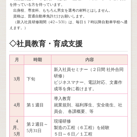
を持っている方を待っています。
出身校、専攻科、もちろん男女を選考の材料とはしません。
資格は、普通自動車免許だけお願いします。
（新入社員研修期間（4/2～5/31）は、毎日１７時以降自動車学校へ通
えます。）
◇社員教育・育成支援
月
時期
内容
新入社員セミナー（２日間 社外合同
研修）
3月
下旬
ビジネスマナー、電話対応、文書作
成等を身に着けます。
導入教育
4月
第１週目
就業規則、福利厚生、安全衛生、社
員会、 各課概要、等
4
現場研修
第２週目～
月、
製造の工程（６工程）を経験
5月31日
5月
５日～６日／１工程