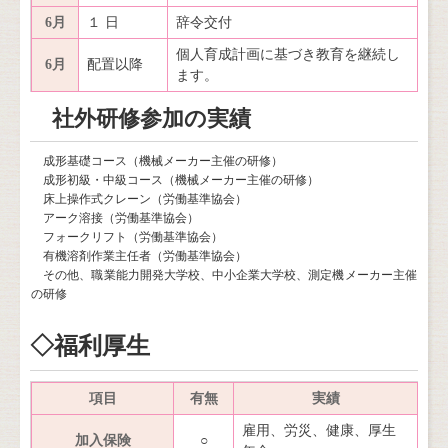
6月
１ 日
辞令交付
個人育成計画に基づき教育を継続し
6月
配置以降
ます。
社外研修参加の実績
成形基礎コース（機械メーカー主催の研修）
成形初級・中級コース（機械メーカー主催の研修）
床上操作式クレーン（労働基準協会）
アーク溶接（労働基準協会）
フォークリフト（労働基準協会）
有機溶剤作業主任者（労働基準協会）
その他、職業能力開発大学校、中小企業大学校、測定機メーカー主催
の研修
◇福利厚生
項目
有無
実績
雇用、労災、健康、厚生
加入保険
○