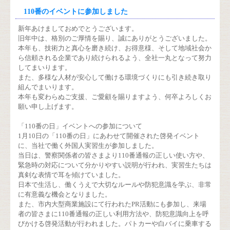
110番のイベントに参加しました
新年あけましておめでとうございます。
旧年中は、格別のご厚情を賜り、誠にありがとうございました。
本年も、技術力と真心を磨き続け、お得意様、そして地域社会か
ら信頼される企業であり続けられるよう、全社一丸となって努力
してまいります。
また、多様な人材が安心して働ける環境づくりにも引き続き取り
組んでまいります。
本年も変わらぬご支援、ご愛顧を賜りますよう、何卒よろしくお
願い申し上げます。
「110番の日」イベントへの参加について
1月10日の「110番の日」にあわせて開催された啓発イベント
に、当社で働く外国人実習生が参加しました。
当日は、警察関係者の皆さまより110番通報の正しい使い方や、
緊急時の対応について分かりやすい説明が行われ、実習生たちは
真剣な表情で耳を傾けていました。
日本で生活し、働くうえで大切なルールや防犯意識を学ぶ、非常
に有意義な機会となりました。
また、市内大型商業施設にて行われたPR活動にも参加し、来場
者の皆さまに110番通報の正しい利用方法や、防犯意識向上を呼
びかける啓発活動が行われました。パトカーや白バイに乗車する