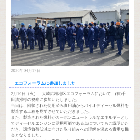
2026年04月17日
エコフォーラムに参加しました
2月10日（火）、大崎広域地区エコフォーラムにおいて、(有)千
田清掃様の視察に参加いたしました。
当日は、回収された使用済み食用油からバイオディーゼル燃料を
製造する工程を見学させていただきました。
また、製造された燃料がカーボンニュートラルなエネルギーとし
てディーゼルエンジンに活用可能である点についてもご説明いた
だき、環境負荷低減に向けた取り組みへの理解を深める貴重な機
会となりました。