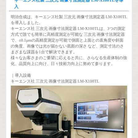
キーエンス社製 三次元 画像寸法測定器 LM-X100TLを導
入
明治合成は、キーエンス社製 三次元 画像寸法測定器 LM-X100TL
を導入しました。
キーエンス社 三次元 画像寸法測定器 LM-X100TLは、3つの測定
方式で誰でも簡単に高精度測定が可能な 三次元 画像寸法測定器
で、±0.1μmの高精度測定が可能で側面と上面との直角度や斜面
の角度、画像では光が届かない底面の深さ など、測定寸法のさ
まざまな課題を1台で解決できます。
様々なお客さまのご要望に応えると共に、さらなる生産体制の強
化、品質向上に向け、日々技術力向上に努めて参ります。
｜導入設備
キーエンス社 三次元 画像寸法測定器 LM-X100TL