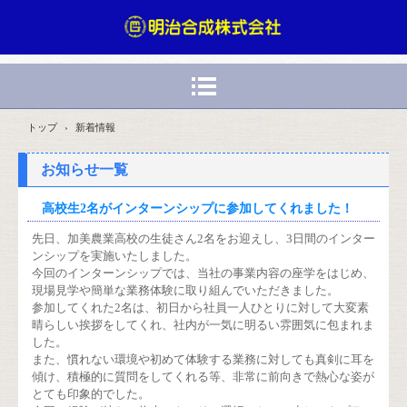
トップ
›
新着情報
お知らせ一覧
高校生2名がインターンシップに参加してくれました！
先日、加美農業高校の生徒さん2名をお迎えし、3日間のインター
ンシップを実施いたしました。
今回のインターンシップでは、当社の事業内容の座学をはじめ、
現場見学や簡単な業務体験に取り組んでいただきました。
参加してくれた2名は、初日から社員一人ひとりに対して大変素
晴らしい挨拶をしてくれ、社内が一気に明るい雰囲気に包まれま
した。
また、慣れない環境や初めて体験する業務に対しても真剣に耳を
傾け、積極的に質問をしてくれる等、非常に前向きで熱心な姿が
とても印象的でした。