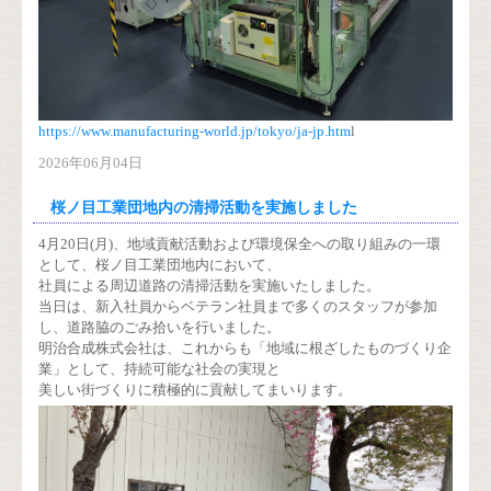
https://www.manufacturing-world.jp/tokyo/ja-jp.htm
l
2026年06月04日
桜ノ目工業団地内の清掃活動を実施しました
4月20日(月)、地域貢献活動および環境保全への取り組みの一環
として、桜ノ目工業団地内において、
社員による周辺道路の清掃活動を実施いたしました。
当日は、新入社員からベテラン社員まで多くのスタッフが参加
し、道路脇のごみ拾いを行いました。
明治合成株式会社は、これからも「地域に根ざしたものづくり企
業」として、持続可能な社会の実現と
美しい街づくりに積極的に貢献してまいります。