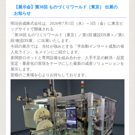
【展示会】第38回 ものづくりワールド［東京］ 出展の
お知らせ
明治合成株式会社は、2026年7月1日（水）～3日（金）に東京ビ
ッグサイトで開催される
「第38回 ものづくりワールド［東京］／第1回 建設DX展＋／第1
回 物流DX展」 に出展いたします。
今回の展示では、当社が強みとする「半自動インサート成形の省
人化ライン」 をメインにご紹介します。
多関節ロボットと専用設備を組み合わせ、人手不足の解消・品質
安定・量産化の実現をテーマにした最新の成形ソリューションを
展示します。
皆様のご来場を心よりお待ちしております。