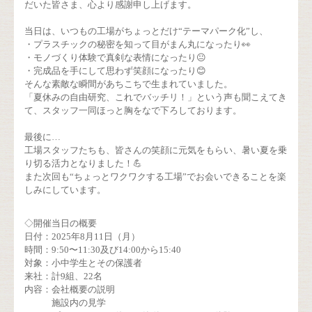
だいた皆さま、心より感謝申し上げます。
当日は、いつもの工場がちょっとだけ“テーマパーク化”し、
・プラスチックの秘密を知って目がまん丸になったり👀
・モノづくり体験で真剣な表情になったり😐
・完成品を手にして思わず笑顔になったり😊
そんな素敵な瞬間があちこちで生まれていました。
「夏休みの自由研究、これでバッチリ！」という声も聞こえてき
て、スタッフ一同ほっと胸をなで下ろしております。
最後に…
工場スタッフたちも、皆さんの笑顔に元気をもらい、暑い夏を乗
り切る活力となりました！💪
また次回も“ちょっとワクワクする工場”でお会いできることを楽
しみにしています。
◇開催当日の概要
日付：2025年8月11日（月）
時間：9:50〜11:30及び14:00から15:40
対象：小中学生とその保護者
来社：計9組、22名
内容：会社概要の説明
施設内の見学