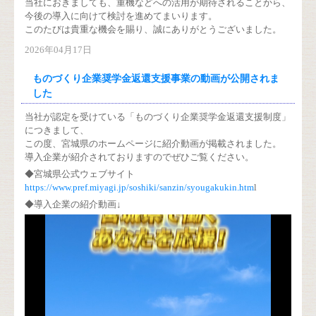
当社におきましても、重機などへの活用が期待されることから、
今後の導入に向けて検討を進めてまいります。
このたびは貴重な機会を賜り、誠にありがとうございました。
2026年04月17日
ものづくり企業奨学金返還支援事業の動画が公開されま
した
当社が認定を受けている「ものづくり企業奨学金返還支援制度」
につきまして、
この度、宮城県のホームページに紹介動画が掲載されました。
導入企業が紹介されておりますのでぜひご覧ください。
◆宮城県公式ウェブサイト
https://www.pref.miyagi.jp/soshiki/sanzin/syougakukin.htm
l
◆導入企業の紹介動画↓