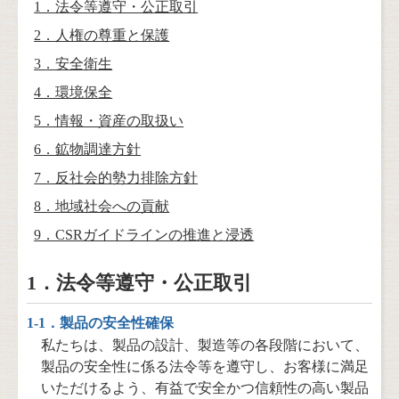
1．法令等遵守・公正取引
2．人権の尊重と保護
3．安全衛生
4．環境保全
5．情報・資産の取扱い
6．鉱物調達方針
7．反社会的勢力排除方針
8．地域社会への貢献
9．CSRガイドラインの推進と浸透
1．法令等遵守・公正取引
1-1．製品の安全性確保
私たちは、製品の設計、製造等の各段階において、
製品の安全性に係る法令等を遵守し、お客様に満足
いただけるよう、有益で安全かつ信頼性の高い製品