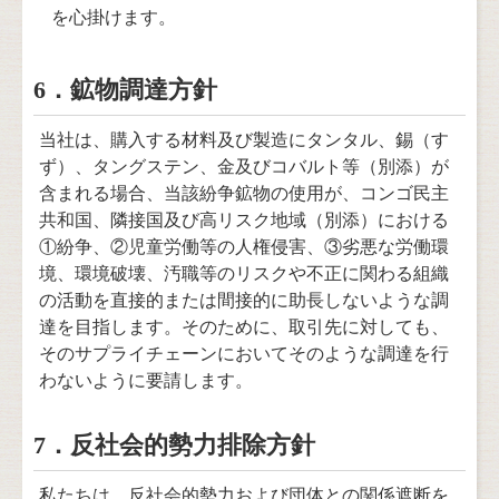
を心掛けます。
6．鉱物調達方針
当社は、購入する材料及び製造にタンタル、錫（す
ず）、タングステン、金及びコバルト等（別添）が
含まれる場合、当該紛争鉱物の使用が、コンゴ民主
共和国、隣接国及び高リスク地域（別添）における
①紛争、②児童労働等の人権侵害、③劣悪な労働環
境、環境破壊、汚職等のリスクや不正に関わる組織
の活動を直接的または間接的に助長しないような調
達を目指します。そのために、取引先に対しても、
そのサプライチェーンにおいてそのような調達を⾏
わないように要請します。
7．反社会的勢力排除方針
私たちは、反社会的勢力および団体との関係遮断を