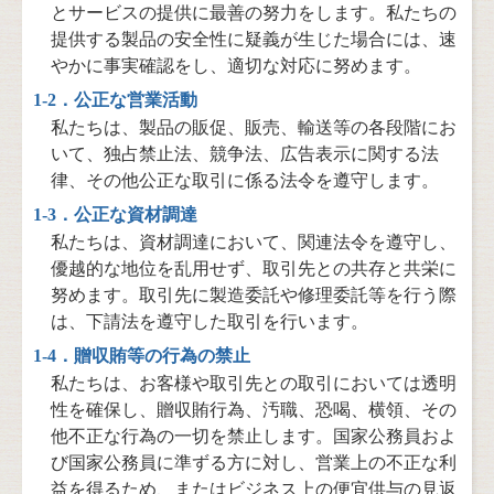
とサービスの提供に最善の努力をします。私たちの
提供する製品の安全性に疑義が生じた場合には、速
やかに事実確認をし、適切な対応に努めます。
1-2．公正な営業活動
私たちは、製品の販促、販売、輸送等の各段階にお
いて、独占禁止法、競争法、広告表示に関する法
律、その他公正な取引に係る法令を遵守します。
1-3．公正な資材調達
私たちは、資材調達において、関連法令を遵守し、
優越的な地位を乱用せず、取引先との共存と共栄に
努めます。取引先に製造委託や修理委託等を行う際
は、下請法を遵守した取引を行います。
1-4．贈収賄等の行為の禁止
私たちは、お客様や取引先との取引においては透明
性を確保し、贈収賄行為、汚職、恐喝、横領、その
他不正な行為の一切を禁止します。国家公務員およ
び国家公務員に準ずる方に対し、営業上の不正な利
益を得るため、またはビジネス上の便宜供与の見返