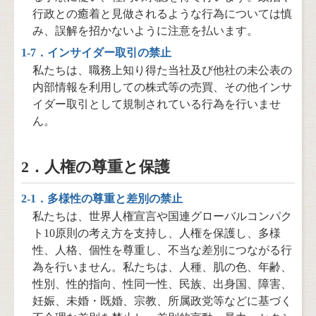
行政との癒着と見做されるような行為については慎
み、誤解を招かないように注意を払います。
1-7．インサイダー取引の禁⽌
私たちは、職務上知り得た当社及び他社の未公表の
内部情報を利用しての株式等の売買、その他インサ
イダー取引として規制されている行為を行いませ
ん。
2．人権の尊重と保護
2-1．多様性の尊重と差別の禁⽌
私たちは、世界⼈権宣⾔や国連グローバルコンパク
ト10原則の考え方を支持し、人権を保護し、多様
性、人格、個性を尊重し、不当な差別につながる行
為を行いません。私たちは、人種、肌の色、年齢、
性別、性的指向、性同一性、民族、出身国、障害、
妊娠、未婚・既婚、宗教、所属政党等などに基づく