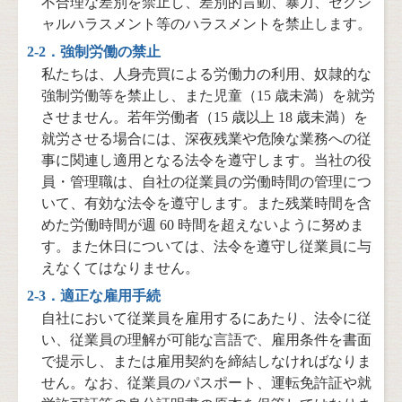
不合理な差別を禁止し、差別的言動、暴力、セクシ
ャルハラスメント等のハラスメントを禁止します。
2-2．強制労働の禁止
私たちは、人身売買による労働力の利用、奴隷的な
強制労働等を禁止し、また児童（15 歳未満）を就労
させません。若年労働者（15 歳以上 18 歳未満）を
就労させる場合には、深夜残業や危険な業務への従
事に関連し適用となる法令を遵守します。当社の役
員・管理職は、自社の従業員の労働時間の管理につ
いて、有効な法令を遵守します。また残業時間を含
めた労働時間が週 60 時間を超えないように努めま
す。また休日については、法令を遵守し従業員に与
えなくてはなりません。
2-3．適正な雇用手続
自社において従業員を雇用するにあたり、法令に従
い、従業員の理解が可能な言語で、雇用条件を書面
で提示し、または雇用契約を締結しなければなりま
せん。なお、従業員のパスポート、運転免許証や就