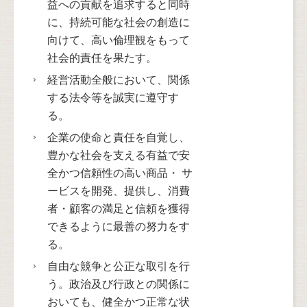
益への貢献を追求すると同時
に、持続可能な社会の創造に
向けて、高い倫理観をもって
社会的責任を果たす。
経営活動全般において、関係
する法令等を誠実に遵守す
る。
企業の使命と責任を自覚し、
豊かな社会を支える有益で安
全かつ信頼性の高い商品・ サ
ービスを開発、提供し、消費
者・顧客の満足と信頼を獲得
できるように最善の努力をす
る。
自由な競争と公正な取引を行
う。政治及び行政との関係に
おいても、健全かつ正常な状