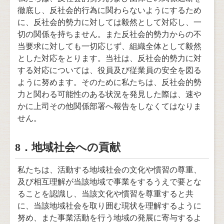
徹底し、反社会的行為に関わらないようにするため
に、反社会的勢力に対しては毅然として対応し、一
切の関係を持ちません。また反社会的勢力からの不
当要求に対しても一切応じず、組織全体として毅然
とした対応をとります。当社は、反社会的勢力に対
する対応については、役員及び従業員の安全を図る
ように努めます。そのために私たちは、反社会的勢
力と関わる可能性のある状況を発見した際は、速や
かに上司その他関係部署へ報告をしなくてはなりま
せん。
8．地域社会への貢献
私たちは、活動する地域社会の文化や慣習の尊重、
及び相互理解が当該地域で事業をするうえで要とな
ることを認識し、当該文化や慣習を尊重すると共
に、当該地域社会を取り囲む現状を理解するように
努め、また事業活動を行う地域の発展に寄与するよ