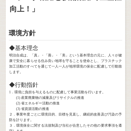
向上！」
環境方針
◆基本理念
明治合成は、「真」・「善」・「美」という基本理念の元に、人々が健
康で安全に暮らせる住み良い地球を守ることを使命とし、プラスチック
加工活動のすべてを通じて一人一人が地球環境の保全に配慮して行動致
します。
◆行動指針
1．環境に負担を与えるものに配慮して事業活動を行います。
(1) 産業廃棄物の減量及びリサイクルの推進
(2) 省エネルギー活動の推進
(3) 省資源活動の推進
２．事業年度ごとに環境目的、目標を見直し、継続的改善及び汚染の予
防を計ります。
３．環境保全に関する法規制及び当社が合意したその他の要求事項を遵
守します。