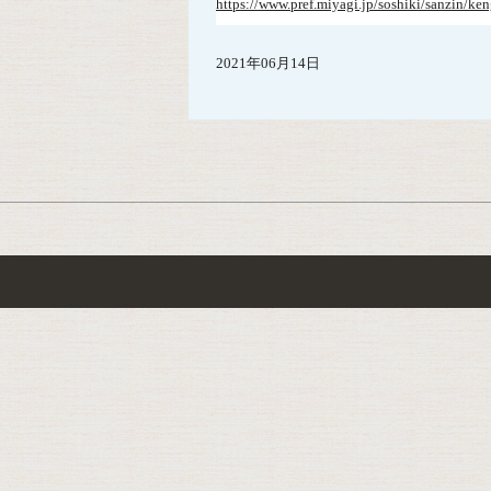
https://www.pref.miyagi.jp/soshiki/sanzin/ke
2021年06月14日