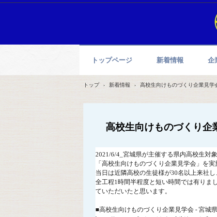
トップページ
新着情報
企
トップ
›
新着情報
›
高校生向けものづくり企業見学
高校生向けものづくり企
2021/6/4_宮城県が主催する県内高校
「高校生向けものづくり企業見学会」を実
当日は近隣高校の生徒様が30名以上来社
全工程1時間半程度と短い時間では有りま
ていただいたと思います。
■高校生向けものづくり企業見学会 - 宮城